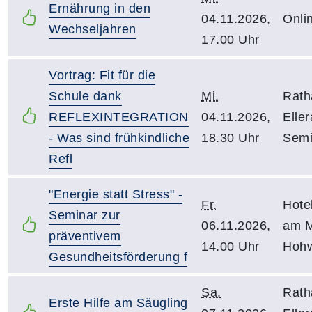
Ernährung in den
04.11.2026,
Onli
Wechseljahren
17.00 Uhr
Vortrag: Fit für die
Schule dank
Mi.
Rath
REFLEXINTEGRATION
04.11.2026,
Elle
- Was sind frühkindliche
18.30 Uhr
Semi
Refl
"Energie statt Stress" -
Fr.
Hote
Seminar zur
06.11.2026,
am M
präventivem
14.00 Uhr
Hohw
Gesundheitsförderung f
Sa.
Rath
Erste Hilfe am Säugling