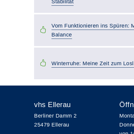
Stabilität
Vom Funktionieren ins Spüren: 
Balance
Winterruhe: Meine Zeit zum Los
vhs Ellerau
Öffn
Berliner Damm 2
Monta
25479 Ellerau
Donn
von 1